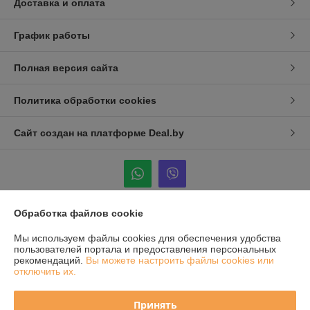
Доставка и оплата
График работы
Полная версия сайта
Политика обработки cookies
Сайт создан на платформе Deal.by
Обработка файлов cookie
Информация для покупателя
Мы используем файлы cookies для обеспечения удобства
Юридическое лицо:
ООО "СТИЛЬСТРОЙ-ТСК"
пользователей портала и предоставления персональных
Республика Беларусь, Минская обл., Минский р-н, Аг.Лесной,
рекомендаций.
Вы можете настроить файлы cookies или
ул.Фабричная, 2а-10/8
отключить их.
Регистрационный номер ЕГР: 690230746
Принять