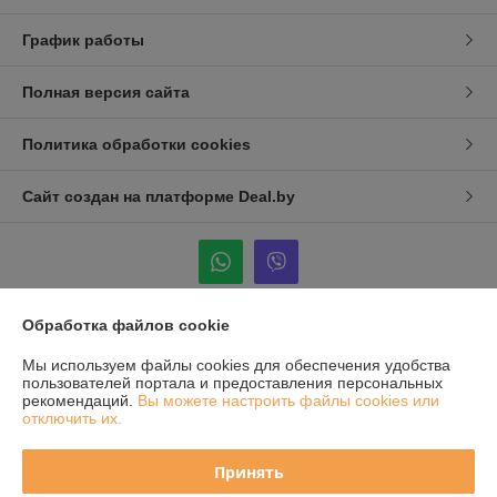
График работы
Полная версия сайта
Политика обработки cookies
Сайт создан на платформе Deal.by
Обработка файлов cookie
Информация для покупателя
Мы используем файлы cookies для обеспечения удобства
Юридическое лицо:
ООО "СТИЛЬСТРОЙ-ТСК"
пользователей портала и предоставления персональных
Республика Беларусь, Минская обл., Минский р-н, Аг.Лесной,
рекомендаций.
Вы можете настроить файлы cookies или
ул.Фабричная, 2а-10/8
отключить их.
Регистрационный номер ЕГР: 690230746
Принять
УНП: 690230746